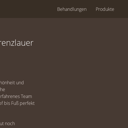
Behandlungen
Produkte
renzlauer
chönheit und
che
 erfahrenes Team
f bis Fuß perfekt
aut noch