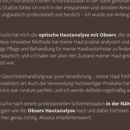
lücklich nun endlich einen Schönheitssalon in der Nähe gefiund
 Studios fühlte ich mich in der entspannten und stilvollen Atm
t unglaublich professionell und herzlich – ich wurde von Anfang
ruckt hat mich die
optische Hautanalyse mit Observ
, die s
iese innovative Methode hat meine Haut präzise analysiert und
htige Pflege und Behandlung für meine Hautbedürfnisse zu finde
rstaunlich, und ich habe viel über den Zustand meiner Haut gele
sst war.
 Gesichtsbehandlung war pure Verwöhnung – meine Haut fühlt s
evitalisiert an! Auch die Verwendung hochwertiger Produkte hat
rvice war rundum perfekt, und ich werde definitiv regelmäßi
 Suche nach einem professionellen Schönheitssalon
in der Nä
gien wie die
Observ Hautanalyse
nutzt und dabei höchsten 
e hier genau richtig. Absolut empfehlenswert!