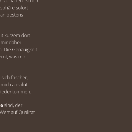
en zu haben. Schon
osphäre sofort
 an bestens
eit kurzem dort
 mir dabei
n. Die Genauigkeit
rnt, was mir
ich frischer,
 mich absolut
g wiederkommen.
he
sind, der
Wert auf Qualität