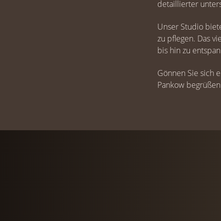
detaillierter unt
Unser Studio biet
zu pflegen. Das v
bis hin zu entspa
Gönnen Sie sich ei
Pankow begrüßen z