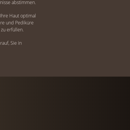
fnisse abstimmen.
Ihre Haut optimal
üre und Pediküre
u erfüllen.
auf, Sie in