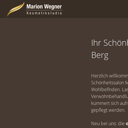
Direkt zur Hauptnavigation springen
Direkt zum Inhalt springen
Ihr Schön
Berg
Herzlich willkomm
Schönheitssalon M
Wohlbefinden. Las
Verwöhnbehandlung
kümmert sich aufm
gepflegt werden.
Neu bei uns: die