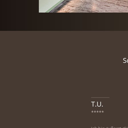
S
T.U.
*****